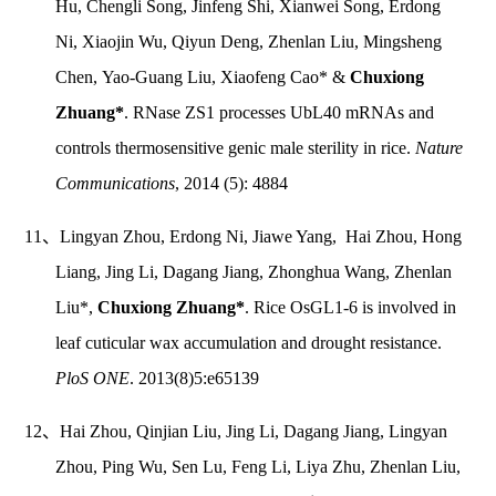
Hu, Chengli Song, Jinfeng Shi, Xianwei Song, Erdong
Ni, Xiaojin Wu, Qiyun Deng, Zhenlan Liu, Mingsheng
Chen, Yao-Guang Liu, Xiaofeng Cao* &
Chuxiong
Zhuang*
. RNase ZS1 processes UbL40 mRNAs and
controls thermosensitive genic male sterility in rice.
Nature
Communications
, 2014 (5): 4884
11、Lingyan Zhou, Erdong Ni, Jiawe Yang, Hai Zhou, Hong
Liang, Jing Li, Dagang Jiang, Zhonghua Wang, Zhenlan
Liu*,
Chuxiong Zhuang*
. Rice OsGL1-6 is involved in
leaf cuticular wax accumulation and drought resistance.
PloS ONE
. 2013(8)5:e65139
12、Hai Zhou, Qinjian Liu, Jing Li, Dagang Jiang, Lingyan
Zhou, Ping Wu, Sen Lu, Feng Li, Liya Zhu, Zhenlan Liu,