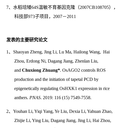
7、水稻培矮64S温敏不育基因克隆（2007CB108705），
科技部973子项目，2007－2011
发表的主要研究论文
1、Shaoyan Zheng, Jing Li, Lu Ma, Hailong Wang, Hai
Zhou, Erdong Ni, Dagang Jiang, Zhenlan Liu,
and
Chuxiong Zhuang*
. OsAGO2 controls ROS
production and the initiation of tapetal PCD by
epigenetically regulating OsHXK1 expression in rice
anthers.
PNAS
. 2019: 116 (15) 7549-7558.
2、Youhan Li, Yiqi Yang, Ye Liu, Dexia Li, Yahuan Zhao,
Zhijie Li, Ying Liu, Dagang Jiang, Jing Li, Hai Zhou,