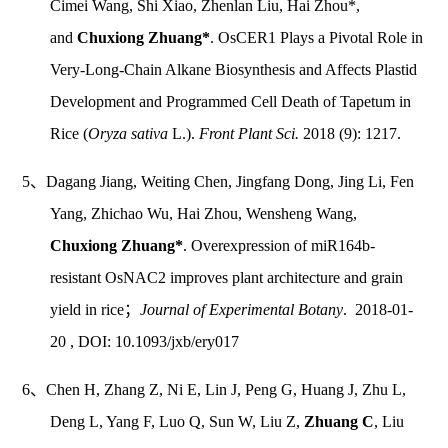
Cimei Wang, Shi Xiao, Zhenlan Liu, Hai Zhou*,
and
Chuxiong Zhuang*
. OsCER1 Plays a Pivotal Role in
Very-Long-Chain Alkane Biosynthesis and Affects Plastid
Development and Programmed Cell Death of Tapetum in
Rice (
Oryza sativa
L.).
Front Plant Sci.
2018 (9): 1217.
5、Dagang Jiang, Weiting Chen, Jingfang Dong, Jing Li, Fen
Yang, Zhichao Wu, Hai Zhou, Wensheng Wang,
Chuxiong Zhuang*
. Overexpression of miR164b-
resistant OsNAC2 improves plant architecture and grain
yield in rice；
Journal of Experimental Botany
. 2018-01-
20 , DOI: 10.1093/jxb/ery017
6、Chen H, Zhang Z, Ni E, Lin J, Peng G, Huang J, Zhu L,
Deng L, Yang F, Luo Q, Sun W, Liu Z,
Zhuang C
, Liu