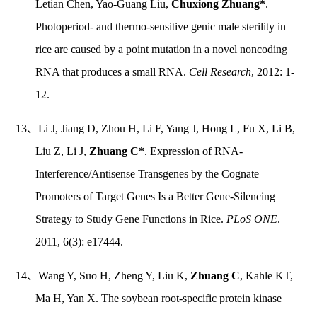
Letian Chen, Yao-Guang Liu,
Chuxiong Zhuang*
.
Photoperiod- and thermo-sensitive genic male sterility in
rice are caused by a point mutation in a novel noncoding
RNA that produces a small RNA.
Cell Research
, 2012: 1-
12.
13、Li J, Jiang D, Zhou H, Li F, Yang J, Hong L, Fu X, Li B,
Liu Z, Li J,
Zhuang C*
. Expression of RNA-
Interference/Antisense Transgenes by the Cognate
Promoters of Target Genes Is a Better Gene-Silencing
Strategy to Study Gene Functions in Rice.
PLoS ONE
.
2011, 6(3): e17444.
14、Wang Y, Suo H, Zheng Y, Liu K,
Zhuang C
, Kahle KT,
Ma H, Yan X. The soybean root-specific protein kinase