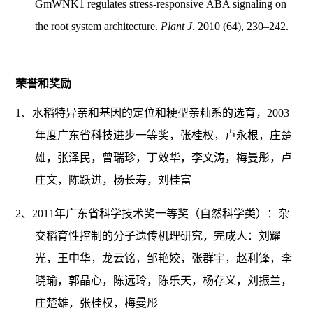
GmWNK1 regulates stress-responsive ABA signaling on
the root system architecture.
Plant J
. 2010 (64), 230–242.
荣誉和奖励
1、水稻特异亲和基因的定位和粳型亲籼系的选育，2003
年度广东省科技进步一等奖，张桂权，卢永根，庄楚
雄，张泽民，曾瑞珍，丁效华，李文涛，梅曼彤，卢
庄文，陈跃进，杨长寿，刘桂富
2、2011年广东省科学技术奖一等奖（自然科学类）：杂
交稻育性控制的分子遗传机理研究，完成人：刘耀
光，王中华，龙云铭，邹艳姣，张群宇，赵利锋，李
晓瑜，郭晶心，陈远玲，陈乐天，杨存义，刘振兰，
庄楚雄，张桂权，梅曼彤