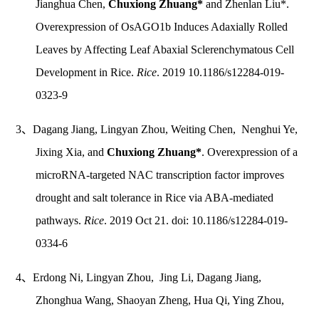
Jianghua Chen,
Chuxiong Zhuang*
and Zhenlan Liu*.
Overexpression of OsAGO1b Induces Adaxially Rolled
Leaves by Affecting Leaf Abaxial Sclerenchymatous Cell
Development in Rice.
Rice
. 2019 10.1186/s12284-019-
0323-9
3、Dagang Jiang, Lingyan Zhou, Weiting Chen, Nenghui Ye,
Jixing Xia, and
Chuxiong Zhuang*
. Overexpression of a
microRNA-targeted NAC transcription factor improves
drought and salt tolerance in Rice via ABA-mediated
pathways.
Rice
. 2019 Oct 21. doi: 10.1186/s12284-019-
0334-6
4、Erdong Ni, Lingyan Zhou, Jing Li, Dagang Jiang,
Zhonghua Wang, Shaoyan Zheng, Hua Qi, Ying Zhou,