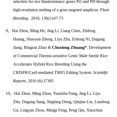
selection for rice blastresistance genes Pi2 and Pi9 through
high-resolution melting of a gene-targeted amplicon.
Plant
Breeding
. 2016, 136(1):67-73
9、Hai Zhou, Ming He, Jing Li, Liang Chen, Zhifeng
Huang, Shaoyan Zheng, Liya Zhu, Erdong Ni, Dagang
Jiang, Bingran Zhao &
Chuxiong Zhuang*
. Development
of Commercial Thermo-sensitive Genic Male Sterile Rice
Accelerates Hybrid Rice Breeding Using the
CRISPR/Cas9-mediated TMS5 Editing System.
Scientific
Reports
. 2016 (6):37395
10、Hai Zhou, Ming Zhou, Yuanzhu Yang, Jing Li, Liya
Zhu, Dagang Jiang, Jingfang Dong, Qinjian Liu, Lianfeng
Gu, Lingyan Zhou, Mingji Feng, Peng Qin, Xiaochun