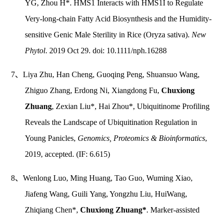
YG, Zhou H*. HMS1 Interacts with HMS1I to Regulate
Very-long-chain Fatty Acid Biosynthesis and the Humidity-
sensitive Genic Male Sterility in Rice (Oryza sativa).
New
Phytol
. 2019 Oct 29. doi: 10.1111/nph.16288
7、Liya Zhu, Han Cheng, Guoqing Peng, Shuansuo Wang,
Zhiguo Zhang, Erdong Ni, Xiangdong Fu,
Chuxiong
Zhuang
, Zexian Liu*, Hai Zhou*, Ubiquitinome Profiling
Reveals the Landscape of Ubiquitination Regulation in
Young Panicles,
Genomics, Proteomics & Bioinformatics
,
2019, accepted. (IF: 6.615)
8、Wenlong Luo, Ming Huang, Tao Guo, Wuming Xiao,
Jiafeng Wang, Guili Yang, Yongzhu Liu, HuiWang,
Zhiqiang Chen*,
Chuxiong Zhuang*
. Marker-assisted