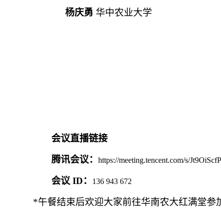
杨庆勇
华中农业大学
会议直播链接
腾讯会议：
https://meeting.tencent.com/s/Jt9OiScf
会议 ID：
136 943 672
*
午餐结束后欢迎大家前往华南农大红满堂参加 Mole