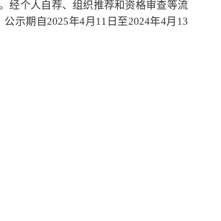
班。经个人自荐、组织推荐和资格审查等流
公示期自202
5
年
4
月
11
日至
202
4
年
4
月
13