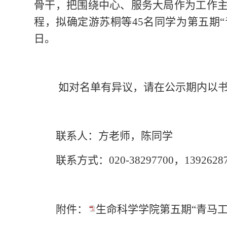
骨干，把围绕中心、服务大局作为工作
程，拟确定
游苏桐
等
45
名同学为第
五
期
日。
如对名单有异议，请在公示期内以
联系人：方老师，
陈
同学
联系方式：
020-382977
0
0，1392628
附件：
生命科学学院第五期“青马工程