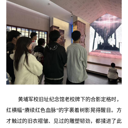
黄埔军校旧址纪念馆老校牌下的合影定格时，
红横幅“赓续红色血脉”的字裹着树影晃得醒目。方
才触过的旧衣褶皱、见过的雕塑韧劲，都揉进了此