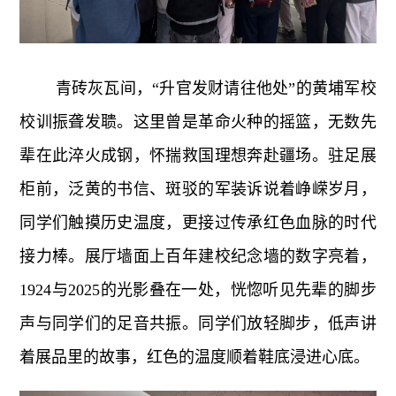
青砖灰瓦间，“升官发财请往他处”的黄埔军校
校训振聋发聩。这里曾是革命火种的摇篮，无数先
辈在此淬火成钢，怀揣救国理想奔赴疆场。驻足展
柜前，泛黄的书信、斑驳的军装诉说着峥嵘岁月，
同学们触摸历史温度，更接过传承红色血脉的时代
接力棒。展厅墙面上百年建校纪念墙的数字亮着，
1924与2025的光影叠在一处，恍惚听见先辈的脚步
声与同学们的足音共振。同学们放轻脚步，低声讲
着展品里的故事，红色的温度顺着鞋底浸进心底。