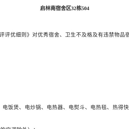
启林南宿舍区32栋
504
评评优细则》对优秀宿舍、卫生不及格及有违禁物品
、电饭煲、电炒锅、电热器、电熨斗、电热毯、热得