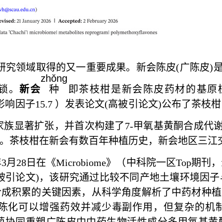
研究领域取得的又一重要成果。新会陈皮(广陈皮)
zhǒng
锁。
新会
种
即茶枝柑是新会陈皮药材的基原植物
影响因子15.7 ）发表论文(高被引论文)公布了茶
家族显著扩张，并首次构建了7-甲氧基黄酮合成代
。茶枝柑在新会有数百年种植历史，新会地区三江
3月28日在《
Microbiome
》（中科院一区Top期刊，
被引论文)，该研究通过比较不同产地土壤环境因
成积累的关键因素，从科学角度解析了中药材种植
化可以增强药效并减少毒副作用，但复杂的机制依然是