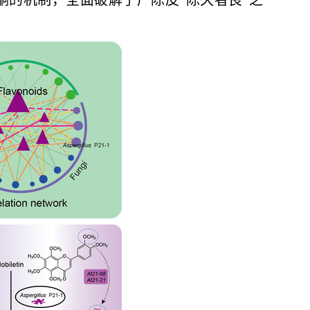
黄酮的机制，全面破解了广陈皮“陈久者良”之