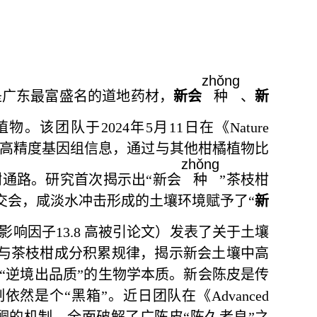
zhǒng
是广东最富盛名的道地药材，
新会
种
、
新
。该团队于2024年5月11日在《
Nature
枝柑高精度基因组信息，通过与其他柑橘植物比
zhǒng
谢通路。研究首次揭示出“新会
种
”茶枝柑
交会，咸淡水冲击形成的土壤环境赋予了“
新
影响因子13.8 高被引论文）发表了关于土壤
子与茶枝柑成分积累规律，揭示新会土壤中高
“逆境出品质
”
的生物学本质。新会陈皮是传
个“黑箱”。近日团队在《Advanced