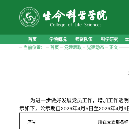
首页
学院概况
师资队伍
科学研究
当前位置：
首页
党建思政
党建动态
正文
为进一步做好发展党员工作，增加工作透明
示如下
，
公示期自
202
6
年
4
月
5
日至
202
6
年
4
月
9
序号
所在党支部名称