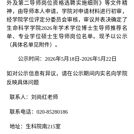
外及第二导师岗位资格选聘实施细则》等文件精
神，由导师本人申请，学院对申请
材料
进行
初审
，
经学院学位评定分委员会审核
，审议
并
表决确定了
生命科学学院
202
6
年
学术学位
博士生导师
推荐名
单
、专业学位硕士生导师
岗位
名单。现予以公示
（具体名单见附件）。
公示时间：
202
6
年
5
月
18
日
-202
6
年
5
月
22
日
如对公示信息有异议，请在公示期间内实名向学院
反映具体问题
联系人：刘尚红老师
联系电话：
020-85280186
地址：生科院南
215
室