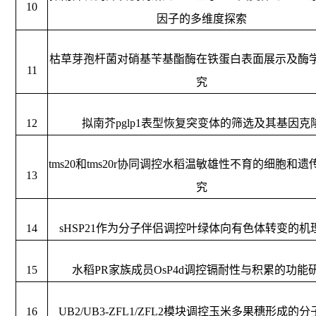
10
因子的多维度探索
枯草芽孢杆菌对硝基苄基酯酶在铁蛋白表面展示及酶
11
究
12
拟南芥
pglp1表型恢复突变体的筛选及其基因克
tms20和tms20r协同调控水稻温敏雄性不育的细胞和
13
究
14
sHSP21作为分子伴侣调控叶绿体向有色体转变的机
15
水稻
PR家族成员OsP4d调控镉耐性与积累的功能
16
UB2/UB3-ZFL1/ZFL2模块调控玉米多果穗形成的