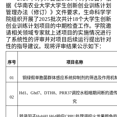
据《华南农业大学大学生创新创业训练计划
管理办法（修订）》文件要求，
生命科学学
院
组织开展了
2025批次
共计
18个
大学生创新
创业训练计划项目的
中期检查工作
。学院邀
请相关领域
专家
就上述项目的实施情况进行
了系统性的评审并对项目后续运行提出针对
性的指导建议。
现将评审结果公示如下：
序号
项目名称
01
铜绿假单胞菌群体感应系统抑制剂的筛选及作用机
Hd1、Ghd7、DTH8、PRR37调控水稻暗期间断的遗
02
究
转录因子
HubHLH64响应CPPU处理调控火龙果颜色