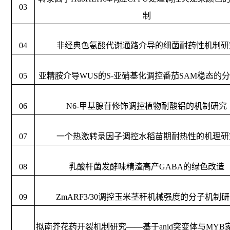
03
制
04
非经典色氨酸代谢通路介导的细菌耐药性机制研
05
亚精胺介导
WUS的S-亚硝基化调控番茄SAM稳态的
06
N6-甲基腺苷修饰调控植物耐酸铝的机制研究
07
一个热激转录因子调控水稻苗期耐热性的机理研
08
乳酸杆菌发酵味精渣高产
GABA的绿色改造
09
ZmARF3/30调控玉米茎秆机械强度的分子机制
拟南芥花药开裂机制研究
——基于anid突变体与MY