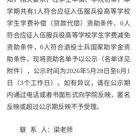
学期共有
1
人符合应征入伍服兵役高等学校
学生学费补偿（贷款代偿）资助条件、
0
人
符合应征入伍服兵役高等学校学生学费减免
资助条件，
0
人符合退役士兵国家助学金资
助条件，现将资助名单予以公示（名单详见
附件），公示时间为
2026
年
5
月
28
日至
6
月
1
日
（
3
个工作日
）
。如有异议，请在公示期
内通过电话或者书面形式向
学院
反映，匿名
反映或超过公示期反映不予受理。
联 系 人：梁老师