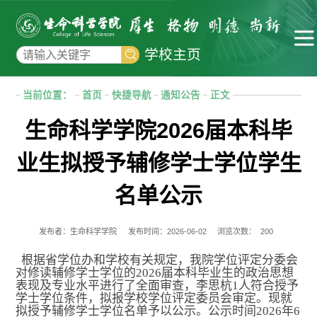
学校主页
当前位置：
首页
快捷导航
通知公告
正文
生命科学学院2026届本科毕
业生拟授予辅修学士学位学生
名单公示
发布者：生命科学学院
发布时间：2026-06-02
浏览次数：
200
根据省学位办和学校有关规定，我院学位评定分委会
对修读辅修学士学位的
202
6
届本科毕业生的政治思想
表现及专业水平进行了全面审查，
李思杭
1
人
符合授予
学士学位条件，拟报学校学位评定委员会审定。现就
拟授予辅修学士学位名单予以公示。公示时间
202
6
年
6